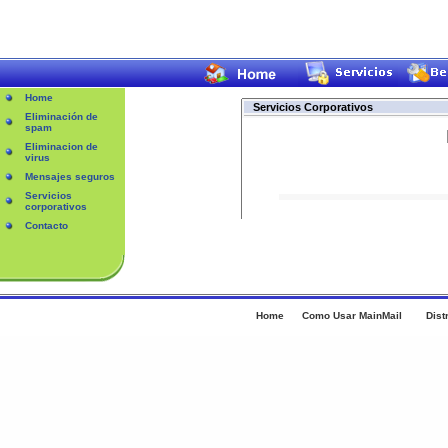
Home
Servicios Corporativos
Eliminación de
spam
Eliminacion de
virus
Mensajes seguros
Servicios
corporativos
Contacto
Home
Como Usar MainMail
Dist