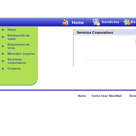
Home
Servicios Corporativos
Eliminación de
spam
Eliminacion de
virus
Mensajes seguros
Servicios
corporativos
Contacto
Home
Como Usar MainMail
Dist